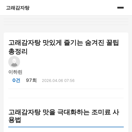
고래감자탕
홈
게시판
고래감자탕 맛있게 즐기는 숨겨진 꿀팁
총정리
이하린
0건
97회
2026.04.06 07:56
고래감자탕 맛을 극대화하는 조미료 사
용법