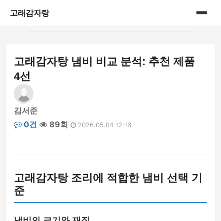
고래감자탕
홈
고래감자탕 냄비 비교 분석: 추천 제품
게시판
4선
김서준
0건
89회
2026.05.04 12:16
고래감자탕 조리에 적합한 냄비 선택 기
준
냄비의 크기와 재질