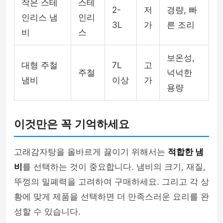
작은 스테
스테
2-
저
경량, 빠
인리스 냄
인리
3L
가
른 조리
비
스
보온성,
대형 주철
7L
고
주철
넉넉한
냄비
이상
가
용량
이것만은 꼭 기억하세요
고래감자탕을 올바르게 끓이기 위해서는
적합한 냄
비
를 선택하는 것이 중요합니다. 냄비의 크기, 재질,
뚜껑의 밀폐력을 고려하여 구매하세요. 그리고 각 상
황에 맞게 제품을 선택하면 더 만족스러운 요리를 완
성할 수 있습니다.